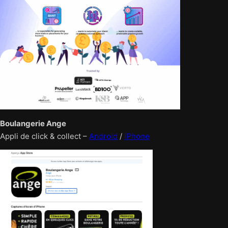
Boulangerie Ange
Appli de click & collect –
Android
/
iPhone